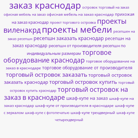
заказ краснодар
островок торговый на заказ
прихожая
офисная мебель на заказ краснодар
офисная мебель на заказ
проекты
на заказ краснодар
проект торгового островка
проекты мебели
виленакрд
ресепшен на
ресепшн заказать краснодар
ресепшн на
заказ
ресепшн
заказ краснодар
ресепшн от производителя
ресепшн по
торговое
индивидуальным размерам
оборудование краснодар
торговое оборудование на
торговое оборудование от производителя
заказ в краснодаре
торговый островок заказать
торговый островок
торговый островок купить
заказать краснодар
торговый
торговый островок на
островок купить краснодар
заказ в краснодаре
шкаф-купе на заказ
шкаф-купе на
заказ краснодар
шкаф-купе от производителя в краснодаре
шкаф-купе
с зеркалом
шкаф-купе трехдверный
шкаф-купе с фотопечатью
шкаф-купе
четырехдверный