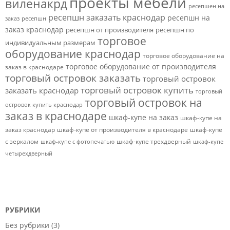
проекты мебели
виленакрд
ресепшен на
ресепшн заказать краснодар
ресепшн на
заказ
ресепшн
заказ краснодар
ресепшн от производителя
ресепшн по
торговое
индивидуальным размерам
оборудование краснодар
торговое оборудование на
торговое оборудование от производителя
заказ в краснодаре
торговый островок заказать
торговый островок
торговый островок купить
заказать краснодар
торговый
торговый островок на
островок купить краснодар
заказ в краснодаре
шкаф-купе на заказ
шкаф-купе на
заказ краснодар
шкаф-купе от производителя в краснодаре
шкаф-купе
с зеркалом
шкаф-купе трехдверный
шкаф-купе с фотопечатью
шкаф-купе
четырехдверный
РУБРИКИ
Без рубрики
(3)