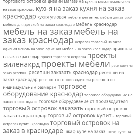
торгового островка
дизайн магазина
кухня в классическом стиле
кухня на заказ
кухня на заказ
на заказ краснодар
краснодар
кухня угловая
мебель для аптек
мебель для детской
мебель краснодар
мебель для детской на заказ краснодар
мебель на заказ
мебель на
заказ краснодар
островок торговый на заказ
прихожая
офисная мебель на заказ краснодар
офисная мебель на заказ
проекты
на заказ краснодар
проект торгового островка
проекты мебели
виленакрд
ресепшен на
ресепшн заказать краснодар
ресепшн на
заказ
ресепшн
заказ краснодар
ресепшн от производителя
ресепшн по
торговое
индивидуальным размерам
оборудование краснодар
торговое оборудование на
торговое оборудование от производителя
заказ в краснодаре
торговый островок заказать
торговый островок
торговый островок купить
заказать краснодар
торговый
торговый островок на
островок купить краснодар
заказ в краснодаре
шкаф-купе на заказ
шкаф-купе на