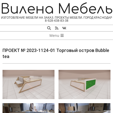
Skip
Вилена Мебель
to
content
ИЗГОТОВЛЕНИЕ МЕБЕЛИ НА ЗАКАЗ. ПРОЕКТЫ МЕБЕЛИ. ГОРОД КРАСНОДАР
8-928-438-83-38
Search
NAVIGATION
Menu
MENU
ПРОЕКТ № 2023-1124-01 Торговый остров Bubble
tea
П
Р
О
Е
К