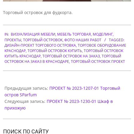
Т
Торговый островок для фудкорта.
О
Р
2024-
IN:
ВИЗУАЛИЗАЦИЯ МЕБЕЛИ
,
МЕБЕЛЬ ТОРГОВАЯ
,
МОДЕЛИНГ
,
04-
Г
ПРОЕКТЫ
,
ТОРГОВЫЙ ОСТРОВОК
,
ФОТО НАШИХ РАБОТ
TAGGED:
09
О
ДИЗАЙН-ПРОЕКТ ТОРГОВОГО ОСТРОВКА
,
ТОРГОВОЕ ОБОРУДОВАНИЕ
КРАСНОДАР
,
ТОРГОВЫЙ ОСТРОВОК КУПИТЬ
,
ТОРГОВЫЙ ОСТРОВОК
В
КУПИТЬ КРАСНОДАР
,
ТОРГОВЫЙ ОСТРОВОК НА ЗАКАЗ
,
ТОРГОВЫЙ
ОСТРОВОК НА ЗАКАЗ В КРАСНОДАРЕ
,
ТОРГОВЫЙ ОСТРОВОК ПРОЕКТ
Ы
Й
О
Предыдущая запись:
ПРОЕКТ № 2023-1207-01 Торговый
С
остров SParfum
Следующая запись:
ПРОЕКТ № 2023-1230-01 Шкаф в
Т
прихожую
Р
О
В
ПОИСК ПО САЙТУ