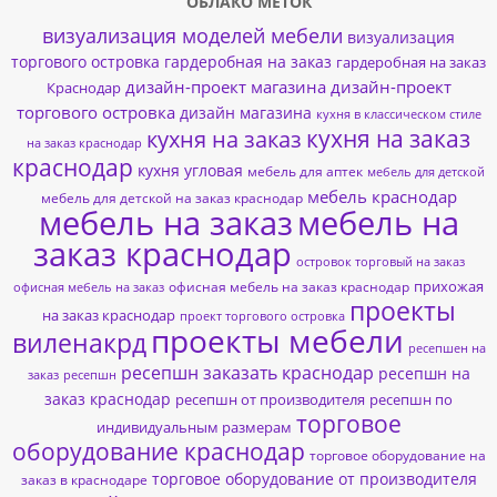
ОБЛАКО МЕТОК
визуализация моделей мебели
визуализация
торгового островка
гардеробная на заказ
гардеробная на заказ
дизайн-проект магазина
дизайн-проект
Краснодар
торгового островка
дизайн магазина
кухня в классическом стиле
кухня на заказ
кухня на заказ
на заказ краснодар
краснодар
кухня угловая
мебель для аптек
мебель для детской
мебель краснодар
мебель для детской на заказ краснодар
мебель на заказ
мебель на
заказ краснодар
островок торговый на заказ
прихожая
офисная мебель на заказ краснодар
офисная мебель на заказ
проекты
на заказ краснодар
проект торгового островка
проекты мебели
виленакрд
ресепшен на
ресепшн заказать краснодар
ресепшн на
заказ
ресепшн
заказ краснодар
ресепшн от производителя
ресепшн по
торговое
индивидуальным размерам
оборудование краснодар
торговое оборудование на
торговое оборудование от производителя
заказ в краснодаре