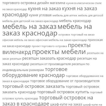
торгового островка
дизайн магазина
кухня в классическом стиле
кухня на заказ
кухня на заказ
на заказ краснодар
краснодар
кухня угловая
мебель для аптек
мебель для детской
мебель краснодар
мебель для детской на заказ краснодар
мебель на заказ
мебель на
заказ краснодар
островок торговый на заказ
прихожая
офисная мебель на заказ краснодар
офисная мебель на заказ
проекты
на заказ краснодар
проект торгового островка
проекты мебели
виленакрд
ресепшен на
ресепшн заказать краснодар
ресепшн на
заказ
ресепшн
заказ краснодар
ресепшн от производителя
ресепшн по
торговое
индивидуальным размерам
оборудование краснодар
торговое оборудование на
торговое оборудование от производителя
заказ в краснодаре
торговый островок заказать
торговый островок
торговый островок купить
заказать краснодар
торговый
торговый островок на
островок купить краснодар
заказ в краснодаре
шкаф-купе на заказ
шкаф-купе на