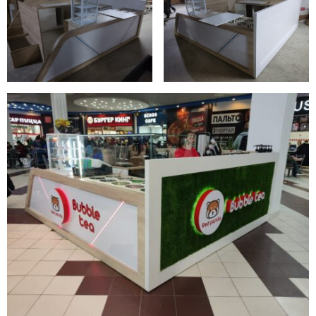
Т
№
2
0
2
3
-
1
1
2
4
-
0
1