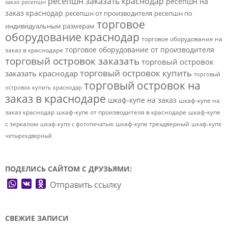
ресепшн заказать краснодар
ресепшн на
заказ
ресепшн
заказ краснодар
ресепшн от производителя
ресепшн по
торговое
индивидуальным размерам
оборудование краснодар
торговое оборудование на
торговое оборудование от производителя
заказ в краснодаре
торговый островок заказать
торговый островок
торговый островок купить
заказать краснодар
торговый
торговый островок на
островок купить краснодар
заказ в краснодаре
шкаф-купе на заказ
шкаф-купе на
заказ краснодар
шкаф-купе от производителя в краснодаре
шкаф-купе
с зеркалом
шкаф-купе трехдверный
шкаф-купе с фотопечатью
шкаф-купе
четырехдверный
ПОДЕЛИСЬ САЙТОМ С ДРУЗЬЯМИ:
WhatsApp
VK
Odnoklassniki
Отправить ссылку
СВЕЖИЕ ЗАПИСИ