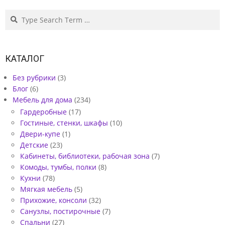
B
Search
U
B
КАТАЛОГ
B
L
Без рубрики
(3)
Блог
(6)
E
Мебель для дома
(234)
T
Гардеробные
(17)
E
Гостиные, стенки, шкафы
(10)
Двери-купе
(1)
A
Детские
(23)
Кабинеты, библиотеки, рабочая зона
(7)
Комоды, тумбы, полки
(8)
Кухни
(78)
Мягкая мебель
(5)
Прихожие, консоли
(32)
Санузлы, постирочные
(7)
Спальни
(27)