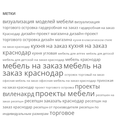
МЕТКИ
визуализация моделей мебели
визуализация
торгового островка
гардеробная на заказ
гардеробная на заказ
дизайн-проект магазина
дизайн-проект
Краснодар
торгового островка
дизайн магазина
кухня в классическом стиле
кухня на заказ
кухня на заказ
на заказ краснодар
краснодар
кухня угловая
мебель для аптек
мебель для детской
мебель краснодар
мебель для детской на заказ краснодар
мебель на заказ
мебель на
заказ краснодар
островок торговый на заказ
прихожая
офисная мебель на заказ краснодар
офисная мебель на заказ
проекты
на заказ краснодар
проект торгового островка
проекты мебели
виленакрд
ресепшен на
ресепшн заказать краснодар
ресепшн на
заказ
ресепшн
заказ краснодар
ресепшн от производителя
ресепшн по
торговое
индивидуальным размерам