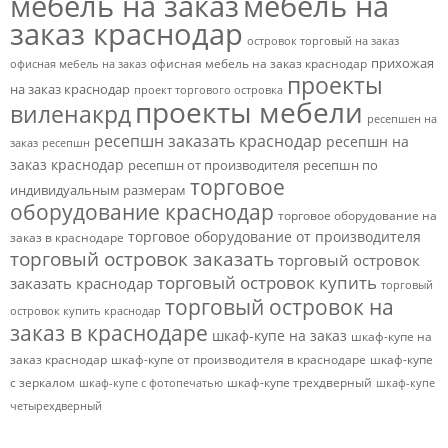
мебель на заказ
мебель на
заказ краснодар
островок торговый на заказ
прихожая
офисная мебель на заказ краснодар
офисная мебель на заказ
проекты
на заказ краснодар
проект торгового островка
проекты мебели
виленакрд
ресепшен на
ресепшн заказать краснодар
ресепшн на
заказ
ресепшн
заказ краснодар
ресепшн от производителя
ресепшн по
торговое
индивидуальным размерам
оборудование краснодар
торговое оборудование на
торговое оборудование от производителя
заказ в краснодаре
торговый островок заказать
торговый островок
торговый островок купить
заказать краснодар
торговый
торговый островок на
островок купить краснодар
заказ в краснодаре
шкаф-купе на заказ
шкаф-купе на
заказ краснодар
шкаф-купе от производителя в краснодаре
шкаф-купе
с зеркалом
шкаф-купе трехдверный
шкаф-купе с фотопечатью
шкаф-купе
четырехдверный