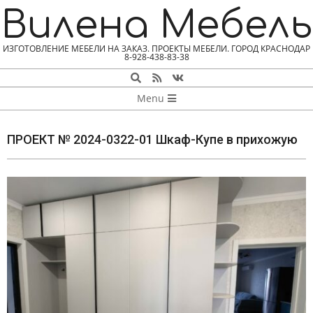
Skip
Вилена Мебель
to
content
ИЗГОТОВЛЕНИЕ МЕБЕЛИ НА ЗАКАЗ. ПРОЕКТЫ МЕБЕЛИ. ГОРОД КРАСНОДАР
8-928-438-83-38
Search
NAVIGATION
Menu
MENU
ПРОЕКТ № 2024-0322-01 Шкаф-Купе в прихожую
П
Р
О
Е
К