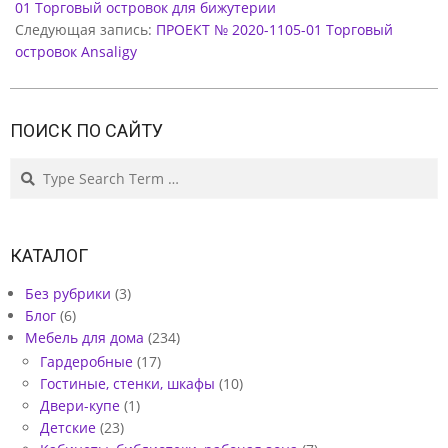
1
01 Торговый островок для бижутерии
Следующая запись:
ПРОЕКТ № 2020-1105-01 Торговый
островок Ansaligy
Ш
К
А
ПОИСК ПО САЙТУ
Ф
Search
-
К
У
КАТАЛОГ
П
Без рубрики
(3)
Е
Блог
(6)
Мебель для дома
(234)
В
Гардеробные
(17)
П
Гостиные, стенки, шкафы
(10)
Двери-купе
(1)
Р
Детские
(23)