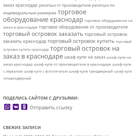
заказ краснодар
ресепшн от производителя
ресепшн по
торговое
индивидуальным размерам
оборудование краснодар
торговое оборудование на
торговое оборудование от производителя
заказ в краснодаре
торговый островок заказать
торговый островок
торговый островок купить
заказать краснодар
торговый
торговый островок на
островок купить краснодар
заказ в краснодаре
шкаф-купе на заказ
шкаф-купе на
заказ краснодар
шкаф-купе от производителя в краснодаре
шкаф-купе
с зеркалом
шкаф-купе трехдверный
шкаф-купе с фотопечатью
шкаф-купе
четырехдверный
ПОДЕЛИСЬ САЙТОМ С ДРУЗЬЯМИ:
WhatsApp
VK
Odnoklassniki
Отправить ссылку
СВЕЖИЕ ЗАПИСИ