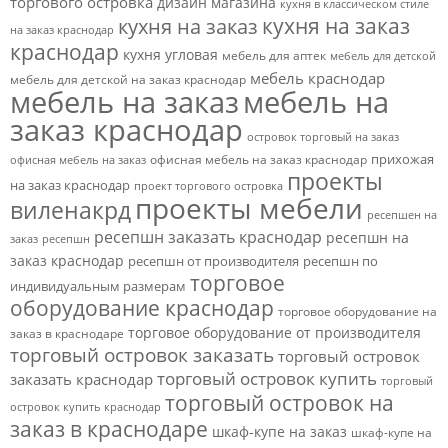
торгового островка
дизайн магазина
кухня в классическом стиле
кухня на заказ
кухня на заказ
на заказ краснодар
краснодар
кухня угловая
мебель для аптек
мебель для детской
мебель краснодар
мебель для детской на заказ краснодар
мебель на заказ
мебель на
заказ краснодар
островок торговый на заказ
прихожая
офисная мебель на заказ краснодар
офисная мебель на заказ
проекты
на заказ краснодар
проект торгового островка
проекты мебели
виленакрд
ресепшен на
ресепшн заказать краснодар
ресепшн на
заказ
ресепшн
заказ краснодар
ресепшн от производителя
ресепшн по
торговое
индивидуальным размерам
оборудование краснодар
торговое оборудование на
торговое оборудование от производителя
заказ в краснодаре
торговый островок заказать
торговый островок
торговый островок купить
заказать краснодар
торговый
торговый островок на
островок купить краснодар
заказ в краснодаре
шкаф-купе на заказ
шкаф-купе на