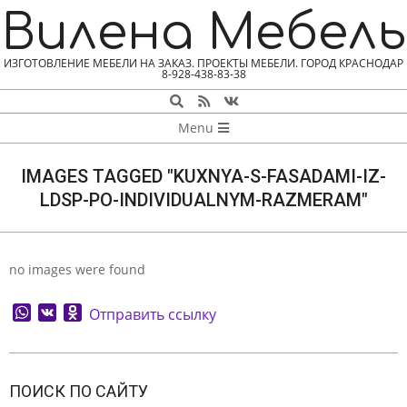
Skip
Вилена Мебель
to
content
ИЗГОТОВЛЕНИЕ МЕБЕЛИ НА ЗАКАЗ. ПРОЕКТЫ МЕБЕЛИ. ГОРОД КРАСНОДАР
8-928-438-83-38
Search
NAVIGATION
Menu
MENU
IMAGES TAGGED "KUXNYA-S-FASADAMI-IZ-
LDSP-PO-INDIVIDUALNYM-RAZMERAM"
no images were found
WhatsApp
VK
Odnoklassniki
Отправить ссылку
2026-
08-
ПОИСК ПО САЙТУ
07