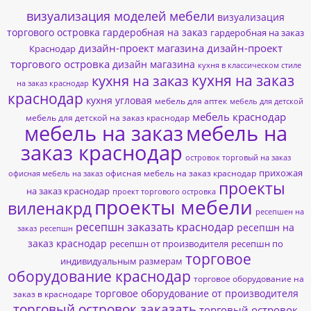
визуализация моделей мебели
визуализация
торгового островка
гардеробная на заказ
гардеробная на заказ
дизайн-проект магазина
дизайн-проект
Краснодар
торгового островка
дизайн магазина
кухня в классическом стиле
кухня на заказ
кухня на заказ
на заказ краснодар
краснодар
кухня угловая
мебель для аптек
мебель для детской
мебель краснодар
мебель для детской на заказ краснодар
мебель на заказ
мебель на
заказ краснодар
островок торговый на заказ
прихожая
офисная мебель на заказ краснодар
офисная мебель на заказ
проекты
на заказ краснодар
проект торгового островка
проекты мебели
виленакрд
ресепшен на
ресепшн заказать краснодар
ресепшн на
заказ
ресепшн
заказ краснодар
ресепшн от производителя
ресепшн по
торговое
индивидуальным размерам
оборудование краснодар
торговое оборудование на
торговое оборудование от производителя
заказ в краснодаре
торговый островок заказать
торговый островок