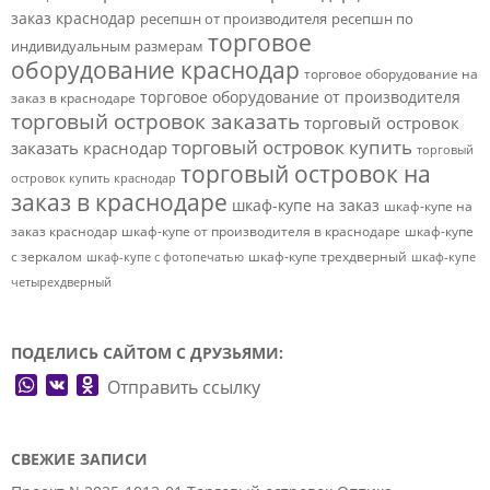
заказ краснодар
ресепшн от производителя
ресепшн по
торговое
индивидуальным размерам
оборудование краснодар
торговое оборудование на
торговое оборудование от производителя
заказ в краснодаре
торговый островок заказать
торговый островок
торговый островок купить
заказать краснодар
торговый
торговый островок на
островок купить краснодар
заказ в краснодаре
шкаф-купе на заказ
шкаф-купе на
заказ краснодар
шкаф-купе от производителя в краснодаре
шкаф-купе
с зеркалом
шкаф-купе трехдверный
шкаф-купе с фотопечатью
шкаф-купе
четырехдверный
ПОДЕЛИСЬ САЙТОМ С ДРУЗЬЯМИ:
WhatsApp
VK
Odnoklassniki
Отправить ссылку
СВЕЖИЕ ЗАПИСИ