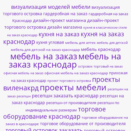
визуализация моделей мебели
визуализация
торгового островка
гардеробная на заказ
гардеробная на заказ
дизайн-проект магазина
дизайн-проект
Краснодар
торгового островка
дизайн магазина
кухня в классическом стиле
кухня на заказ
кухня на заказ
на заказ краснодар
краснодар
кухня угловая
мебель для аптек
мебель для детской
мебель краснодар
мебель для детской на заказ краснодар
мебель на заказ
мебель на
заказ краснодар
островок торговый на заказ
прихожая
офисная мебель на заказ краснодар
офисная мебель на заказ
проекты
на заказ краснодар
проект торгового островка
проекты мебели
виленакрд
ресепшен на
ресепшн заказать краснодар
ресепшн на
заказ
ресепшн
заказ краснодар
ресепшн от производителя
ресепшн по
торговое
индивидуальным размерам
оборудование краснодар
торговое оборудование на
торговое оборудование от производителя
заказ в краснодаре
торговый островок заказать
торговый островок