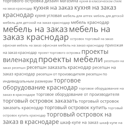
торгового островка
дизайн магазина
кухня в классическом стиле
кухня на заказ
кухня на заказ
на заказ краснодар
краснодар
кухня угловая
мебель для аптек
мебель для детской
мебель краснодар
мебель для детской на заказ краснодар
мебель на заказ
мебель на
заказ краснодар
островок торговый на заказ
прихожая
офисная мебель на заказ краснодар
офисная мебель на заказ
проекты
на заказ краснодар
проект торгового островка
проекты мебели
виленакрд
ресепшен на
ресепшн заказать краснодар
ресепшн на
заказ
ресепшн
заказ краснодар
ресепшн от производителя
ресепшн по
торговое
индивидуальным размерам
оборудование краснодар
торговое оборудование на
торговое оборудование от производителя
заказ в краснодаре
торговый островок заказать
торговый островок
торговый островок купить
заказать краснодар
торговый
торговый островок на
островок купить краснодар
заказ в краснодаре
шкаф-купе на заказ
шкаф-купе на