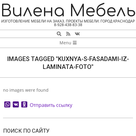
Skip
Вилена Мебель
to
content
ИЗГОТОВЛЕНИЕ МЕБЕЛИ НА ЗАКАЗ. ПРОЕКТЫ МЕБЕЛИ. ГОРОД КРАСНОДАР
8-928-438-83-38
Search
NAVIGATION
Menu
MENU
IMAGES TAGGED "KUXNYA-S-FASADAMI-IZ-
LAMINATA-FOTO"
no images were found
WhatsApp
VK
Odnoklassniki
Отправить ссылку
2026-
08-
ПОИСК ПО САЙТУ
08