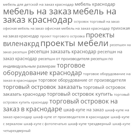
мебель краснодар
мебель для детской на заказ краснодар
мебель на заказ
мебель на
заказ краснодар
островок торговый на заказ
прихожая
офисная мебель на заказ краснодар
офисная мебель на заказ
проекты
на заказ краснодар
проект торгового островка
проекты мебели
виленакрд
ресепшен на
ресепшн заказать краснодар
ресепшн на
заказ
ресепшн
заказ краснодар
ресепшн от производителя
ресепшн по
торговое
индивидуальным размерам
оборудование краснодар
торговое оборудование на
торговое оборудование от производителя
заказ в краснодаре
торговый островок заказать
торговый островок
торговый островок купить
заказать краснодар
торговый
торговый островок на
островок купить краснодар
заказ в краснодаре
шкаф-купе на заказ
шкаф-купе на
заказ краснодар
шкаф-купе от производителя в краснодаре
шкаф-купе
с зеркалом
шкаф-купе трехдверный
шкаф-купе с фотопечатью
шкаф-купе
четырехдверный