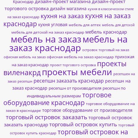
дизайн-проект магазина
дизайн-проект
Краснодар
торгового островка
дизайн магазина
кухня в классическом стиле
кухня на заказ
кухня на заказ
на заказ краснодар
краснодар
кухня угловая
мебель для аптек
мебель для детской
мебель краснодар
мебель для детской на заказ краснодар
мебель на заказ
мебель на
заказ краснодар
островок торговый на заказ
прихожая
офисная мебель на заказ краснодар
офисная мебель на заказ
проекты
на заказ краснодар
проект торгового островка
проекты мебели
виленакрд
ресепшен на
ресепшн заказать краснодар
ресепшн на
заказ
ресепшн
заказ краснодар
ресепшн от производителя
ресепшн по
торговое
индивидуальным размерам
оборудование краснодар
торговое оборудование на
торговое оборудование от производителя
заказ в краснодаре
торговый островок заказать
торговый островок
торговый островок купить
заказать краснодар
торговый
торговый островок на
островок купить краснодар