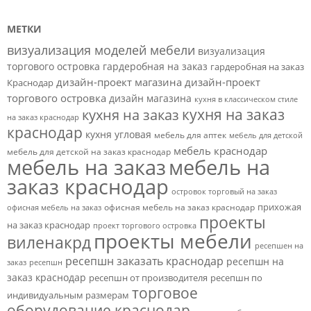
МЕТКИ
визуализация моделей мебели
визуализация
торгового островка
гардеробная на заказ
гардеробная на заказ
дизайн-проект магазина
дизайн-проект
Краснодар
торгового островка
дизайн магазина
кухня в классическом стиле
кухня на заказ
кухня на заказ
на заказ краснодар
краснодар
кухня угловая
мебель для аптек
мебель для детской
мебель краснодар
мебель для детской на заказ краснодар
мебель на заказ
мебель на
заказ краснодар
островок торговый на заказ
прихожая
офисная мебель на заказ краснодар
офисная мебель на заказ
проекты
на заказ краснодар
проект торгового островка
проекты мебели
виленакрд
ресепшен на
ресепшн заказать краснодар
ресепшн на
заказ
ресепшн
заказ краснодар
ресепшн от производителя
ресепшн по
торговое
индивидуальным размерам
оборудование краснодар