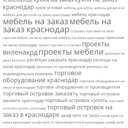
на заказ краснодар
краснодар
кухня угловая
мебель для аптек
мебель для детской
мебель краснодар
мебель для детской на заказ краснодар
мебель на заказ
мебель на
заказ краснодар
островок торговый на заказ
прихожая
офисная мебель на заказ краснодар
офисная мебель на заказ
проекты
на заказ краснодар
проект торгового островка
проекты мебели
виленакрд
ресепшен на
ресепшн заказать краснодар
ресепшн на
заказ
ресепшн
заказ краснодар
ресепшн от производителя
ресепшн по
торговое
индивидуальным размерам
оборудование краснодар
торговое оборудование на
торговое оборудование от производителя
заказ в краснодаре
торговый островок заказать
торговый островок
торговый островок купить
заказать краснодар
торговый
торговый островок на
островок купить краснодар
заказ в краснодаре
шкаф-купе на заказ
шкаф-купе на
заказ краснодар
шкаф-купе от производителя в краснодаре
шкаф-купе