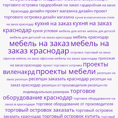
торгового островка
гардеробная на заказ
гардеробная на заказ
дизайн-проект магазина
дизайн-проект
Краснодар
торгового островка
дизайн магазина
кухня в классическом стиле
кухня на заказ
кухня на заказ
на заказ краснодар
краснодар
кухня угловая
мебель для аптек
мебель для детской
мебель краснодар
мебель для детской на заказ краснодар
мебель на заказ
мебель на
заказ краснодар
островок торговый на заказ
прихожая
офисная мебель на заказ краснодар
офисная мебель на заказ
проекты
на заказ краснодар
проект торгового островка
проекты мебели
виленакрд
ресепшен на
ресепшн заказать краснодар
ресепшн на
заказ
ресепшн
заказ краснодар
ресепшн от производителя
ресепшн по
торговое
индивидуальным размерам
оборудование краснодар
торговое оборудование на
торговое оборудование от производителя
заказ в краснодаре
торговый островок заказать
торговый островок
торговый островок купить
заказать краснодар
торговый