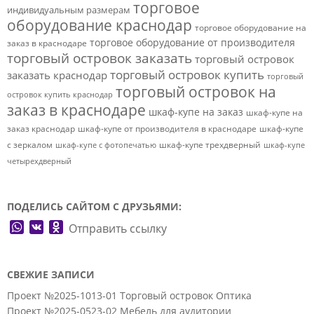
торговое
индивидуальным размерам
оборудование краснодар
торговое оборудование на
торговое оборудование от производителя
заказ в краснодаре
торговый островок заказать
торговый островок
торговый островок купить
заказать краснодар
торговый
торговый островок на
островок купить краснодар
заказ в краснодаре
шкаф-купе на заказ
шкаф-купе на
заказ краснодар
шкаф-купе от производителя в краснодаре
шкаф-купе
с зеркалом
шкаф-купе трехдверный
шкаф-купе с фотопечатью
шкаф-купе
четырехдверный
ПОДЕЛИСЬ САЙТОМ С ДРУЗЬЯМИ:
WhatsApp
VK
Odnoklassniki
Отправить ссылку
СВЕЖИЕ ЗАПИСИ
Проект №2025-1013-01 Торговый островок Оптика
Проект №2025-0523-02 Мебель для аудитории