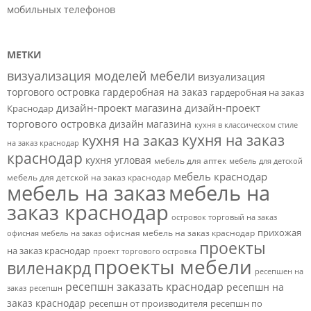
мобильных телефонов
МЕТКИ
визуализация моделей мебели
визуализация
торгового островка
гардеробная на заказ
гардеробная на заказ
дизайн-проект магазина
дизайн-проект
Краснодар
торгового островка
дизайн магазина
кухня в классическом стиле
кухня на заказ
кухня на заказ
на заказ краснодар
краснодар
кухня угловая
мебель для аптек
мебель для детской
мебель краснодар
мебель для детской на заказ краснодар
мебель на заказ
мебель на
заказ краснодар
островок торговый на заказ
прихожая
офисная мебель на заказ краснодар
офисная мебель на заказ
проекты
на заказ краснодар
проект торгового островка
проекты мебели
виленакрд
ресепшен на
ресепшн заказать краснодар
ресепшн на
заказ
ресепшн
заказ краснодар
ресепшн от производителя
ресепшн по