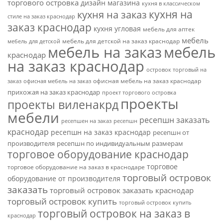
торгового островка
дизайн магазина
кухня в классическом
кухня на
кухня на заказ
стиле на заказ краснодар
заказ краснодар
кухня угловая
мебель для аптек
мебель
мебель для детской на заказ краснодар
мебель для детской
мебель на заказ
мебель
краснодар
на заказ краснодар
островок торговый на
офисная мебель на заказ краснодар
заказ
офисная мебель на заказ
прихожая на заказ краснодар
проект торгового островка
проекты
проекты виленакрд
мебели
ресепшн заказать
ресепшен на заказ
ресепшн
краснодар
ресепшн на заказ краснодар
ресепшн от
производителя
ресепшн по индивидуальным размерам
торговое оборудование краснодар
торговое
торговое оборудование на заказ в краснодаре
торговый островок
оборудование от производителя
заказать
торговый островок заказать краснодар
торговый островок купить
торговый островок купить
торговый островок на заказ в
краснодар