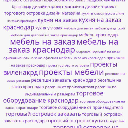
гардеробная на заказ
дизайн-проект магазина
дизайн-проект
Краснодар
торгового островка
дизайн магазина
кухня в классическом стиле
кухня на заказ
кухня на заказ
на заказ краснодар
краснодар
кухня угловая
мебель для аптек
мебель для детской
мебель краснодар
мебель для детской на заказ краснодар
мебель на заказ
мебель на
заказ краснодар
островок торговый на заказ
прихожая
офисная мебель на заказ краснодар
офисная мебель на заказ
проекты
на заказ краснодар
проект торгового островка
проекты мебели
виленакрд
ресепшен на
ресепшн заказать краснодар
ресепшн на
заказ
ресепшн
заказ краснодар
ресепшн от производителя
ресепшн по
торговое
индивидуальным размерам
оборудование краснодар
торговое оборудование на
торговое оборудование от производителя
заказ в краснодаре
торговый островок заказать
торговый островок
торговый островок купить
заказать краснодар
торговый
торговый островок на