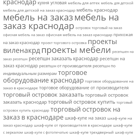
краснодар
кухня угловая
мебель для аптек
мебель для детской
мебель краснодар
мебель для детской на заказ краснодар
мебель на заказ
мебель на
заказ краснодар
островок торговый на заказ
прихожая
офисная мебель на заказ краснодар
офисная мебель на заказ
проекты
на заказ краснодар
проект торгового островка
проекты мебели
виленакрд
ресепшен на
ресепшн заказать краснодар
ресепшн на
заказ
ресепшн
заказ краснодар
ресепшн от производителя
ресепшн по
торговое
индивидуальным размерам
оборудование краснодар
торговое оборудование на
торговое оборудование от производителя
заказ в краснодаре
торговый островок заказать
торговый островок
торговый островок купить
заказать краснодар
торговый
торговый островок на
островок купить краснодар
заказ в краснодаре
шкаф-купе на заказ
шкаф-купе на
заказ краснодар
шкаф-купе от производителя в краснодаре
шкаф-купе
с зеркалом
шкаф-купе трехдверный
шкаф-купе с фотопечатью
шкаф-купе