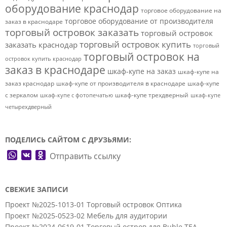
оборудование краснодар
торговое оборудование на
торговое оборудование от производителя
заказ в краснодаре
торговый островок заказать
торговый островок
торговый островок купить
заказать краснодар
торговый
торговый островок на
островок купить краснодар
заказ в краснодаре
шкаф-купе на заказ
шкаф-купе на
заказ краснодар
шкаф-купе от производителя в краснодаре
шкаф-купе
с зеркалом
шкаф-купе трехдверный
шкаф-купе с фотопечатью
шкаф-купе
четырехдверный
ПОДЕЛИСЬ САЙТОМ С ДРУЗЬЯМИ:
WhatsApp
VK
Odnoklassniki
Отправить ссылку
СВЕЖИЕ ЗАПИСИ
Проект №2025-1013-01 Торговый островок Оптика
Проект №2025-0523-02 Мебель для аудитории
Проект №2024-0619-01 Торговый остров для Buble TEA