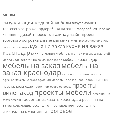
МЕТКИ
визуализация моделей мебели
визуализация
торгового островка
гардеробная на заказ
гардеробная на заказ
дизайн-проект магазина
дизайн-проект
Краснодар
торгового островка
дизайн магазина
кухня в классическом стиле
кухня на заказ
кухня на заказ
на заказ краснодар
краснодар
кухня угловая
мебель для аптек
мебель для детской
мебель краснодар
мебель для детской на заказ краснодар
мебель на заказ
мебель на
заказ краснодар
островок торговый на заказ
прихожая
офисная мебель на заказ краснодар
офисная мебель на заказ
проекты
на заказ краснодар
проект торгового островка
проекты мебели
виленакрд
ресепшен на
ресепшн заказать краснодар
ресепшн на
заказ
ресепшн
заказ краснодар
ресепшн от производителя
ресепшн по
торговое
индивидуальным размерам