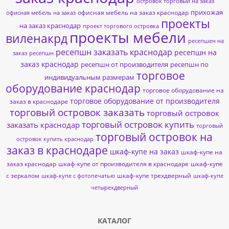
островок торговый на заказ
прихожая
офисная мебель на заказ краснодар
офисная мебель на заказ
проекты
на заказ краснодар
проект торгового островка
проекты мебели
виленакрд
ресепшен на
ресепшн заказать краснодар
ресепшн на
заказ
ресепшн
заказ краснодар
ресепшн от производителя
ресепшн по
торговое
индивидуальным размерам
оборудование краснодар
торговое оборудование на
торговое оборудование от производителя
заказ в краснодаре
торговый островок заказать
торговый островок
торговый островок купить
заказать краснодар
торговый
торговый островок на
островок купить краснодар
заказ в краснодаре
шкаф-купе на заказ
шкаф-купе на
заказ краснодар
шкаф-купе от производителя в краснодаре
шкаф-купе
с зеркалом
шкаф-купе трехдверный
шкаф-купе с фотопечатью
шкаф-купе
четырехдверный
КАТАЛОГ