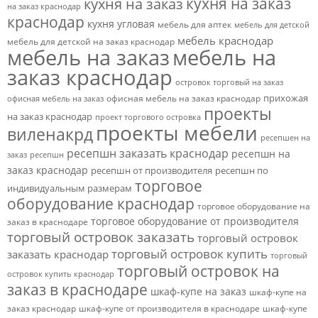
кухня на заказ
кухня на заказ
на заказ краснодар
краснодар
кухня угловая
мебель для аптек
мебель для детской
мебель краснодар
мебель для детской на заказ краснодар
мебель на заказ
мебель на
заказ краснодар
островок торговый на заказ
прихожая
офисная мебель на заказ краснодар
офисная мебель на заказ
проекты
на заказ краснодар
проект торгового островка
проекты мебели
виленакрд
ресепшен на
ресепшн заказать краснодар
ресепшн на
заказ
ресепшн
заказ краснодар
ресепшн от производителя
ресепшн по
торговое
индивидуальным размерам
оборудование краснодар
торговое оборудование на
торговое оборудование от производителя
заказ в краснодаре
торговый островок заказать
торговый островок
торговый островок купить
заказать краснодар
торговый
торговый островок на
островок купить краснодар
заказ в краснодаре
шкаф-купе на заказ
шкаф-купе на
заказ краснодар
шкаф-купе от производителя в краснодаре
шкаф-купе