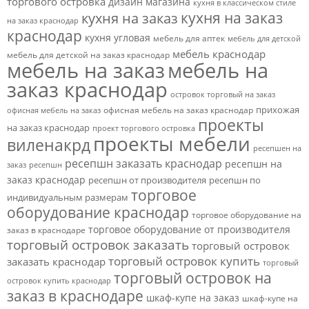
торгового островка
дизайн магазина
кухня в классическом стиле
кухня на заказ
кухня на заказ
на заказ краснодар
краснодар
кухня угловая
мебель для аптек
мебель для детской
мебель краснодар
мебель для детской на заказ краснодар
мебель на заказ
мебель на
заказ краснодар
островок торговый на заказ
прихожая
офисная мебель на заказ краснодар
офисная мебель на заказ
проекты
на заказ краснодар
проект торгового островка
проекты мебели
виленакрд
ресепшен на
ресепшн заказать краснодар
ресепшн на
заказ
ресепшн
заказ краснодар
ресепшн от производителя
ресепшн по
торговое
индивидуальным размерам
оборудование краснодар
торговое оборудование на
торговое оборудование от производителя
заказ в краснодаре
торговый островок заказать
торговый островок
торговый островок купить
заказать краснодар
торговый
торговый островок на
островок купить краснодар
заказ в краснодаре
шкаф-купе на заказ
шкаф-купе на