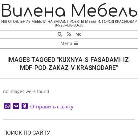
Skip
Вилена Мебель
to
content
ИЗГОТОВЛЕНИЕ МЕБЕЛИ НА ЗАКАЗ. ПРОЕКТЫ МЕБЕЛИ. ГОРОД КРАСНОДАР
8-928-438-83-38
Search
NAVIGATION
Menu
MENU
IMAGES TAGGED "KUXNYA-S-FASADAMI-IZ-
MDF-POD-ZAKAZ-V-KRASNODARE"
no images were found
WhatsApp
VK
Odnoklassniki
Отправить ссылку
2026-
08-
ПОИСК ПО САЙТУ
09