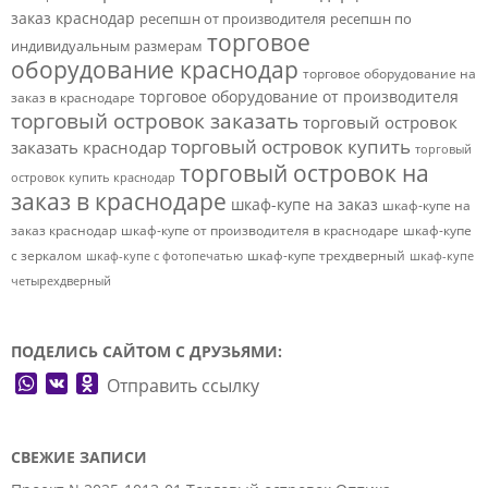
заказ краснодар
ресепшн от производителя
ресепшн по
торговое
индивидуальным размерам
оборудование краснодар
торговое оборудование на
торговое оборудование от производителя
заказ в краснодаре
торговый островок заказать
торговый островок
торговый островок купить
заказать краснодар
торговый
торговый островок на
островок купить краснодар
заказ в краснодаре
шкаф-купе на заказ
шкаф-купе на
заказ краснодар
шкаф-купе от производителя в краснодаре
шкаф-купе
с зеркалом
шкаф-купе трехдверный
шкаф-купе с фотопечатью
шкаф-купе
четырехдверный
ПОДЕЛИСЬ САЙТОМ С ДРУЗЬЯМИ:
WhatsApp
VK
Odnoklassniki
Отправить ссылку
СВЕЖИЕ ЗАПИСИ