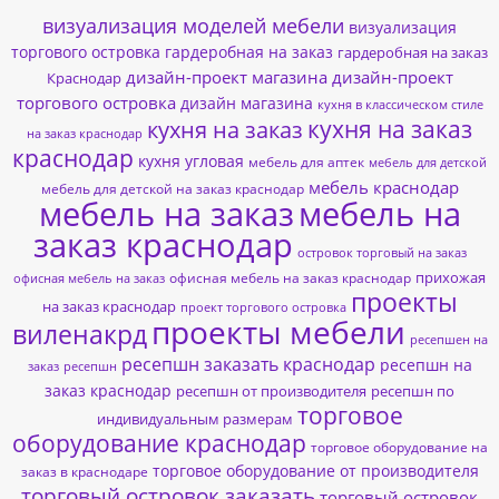
визуализация моделей мебели
визуализация
торгового островка
гардеробная на заказ
гардеробная на заказ
дизайн-проект магазина
дизайн-проект
Краснодар
торгового островка
дизайн магазина
кухня в классическом стиле
кухня на заказ
кухня на заказ
на заказ краснодар
краснодар
кухня угловая
мебель для аптек
мебель для детской
мебель краснодар
мебель для детской на заказ краснодар
мебель на заказ
мебель на
заказ краснодар
островок торговый на заказ
прихожая
офисная мебель на заказ краснодар
офисная мебель на заказ
проекты
на заказ краснодар
проект торгового островка
проекты мебели
виленакрд
ресепшен на
ресепшн заказать краснодар
ресепшн на
заказ
ресепшн
заказ краснодар
ресепшн от производителя
ресепшн по
торговое
индивидуальным размерам
оборудование краснодар
торговое оборудование на
торговое оборудование от производителя
заказ в краснодаре
торговый островок заказать
торговый островок