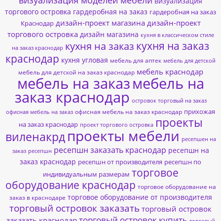
визуализация
торгового островка
гардеробная на заказ
гардеробная на заказ
дизайн-проект магазина
дизайн-проект
Краснодар
торгового островка
дизайн магазина
кухня в классическом стиле
кухня на заказ
кухня на заказ
на заказ краснодар
краснодар
кухня угловая
мебель для аптек
мебель для детской
мебель краснодар
мебель для детской на заказ краснодар
мебель на заказ
мебель на
заказ краснодар
островок торговый на заказ
прихожая
офисная мебель на заказ краснодар
офисная мебель на заказ
проекты
на заказ краснодар
проект торгового островка
проекты мебели
виленакрд
ресепшен на
ресепшн заказать краснодар
ресепшн на
заказ
ресепшн
заказ краснодар
ресепшн от производителя
ресепшн по
торговое
индивидуальным размерам
оборудование краснодар
торговое оборудование на
торговое оборудование от производителя
заказ в краснодаре
торговый островок заказать
торговый островок
торговый островок купить
заказать краснодар
торговый