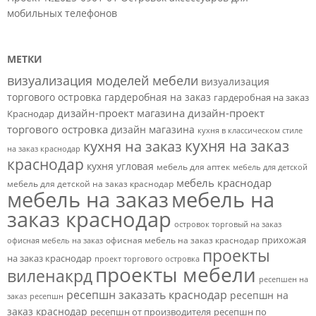
мобильных телефонов
МЕТКИ
визуализация моделей мебели
визуализация
торгового островка
гардеробная на заказ
гардеробная на заказ
дизайн-проект магазина
дизайн-проект
Краснодар
торгового островка
дизайн магазина
кухня в классическом стиле
кухня на заказ
кухня на заказ
на заказ краснодар
краснодар
кухня угловая
мебель для аптек
мебель для детской
мебель краснодар
мебель для детской на заказ краснодар
мебель на заказ
мебель на
заказ краснодар
островок торговый на заказ
прихожая
офисная мебель на заказ краснодар
офисная мебель на заказ
проекты
на заказ краснодар
проект торгового островка
проекты мебели
виленакрд
ресепшен на
ресепшн заказать краснодар
ресепшн на
заказ
ресепшн
заказ краснодар
ресепшн от производителя
ресепшн по