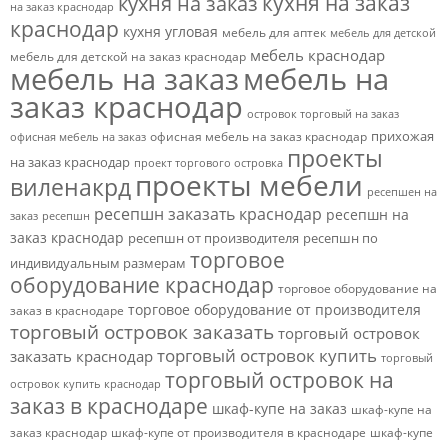
кухня на заказ
кухня на заказ
на заказ краснодар
краснодар
кухня угловая
мебель для аптек
мебель для детской
мебель краснодар
мебель для детской на заказ краснодар
мебель на заказ
мебель на
заказ краснодар
островок торговый на заказ
прихожая
офисная мебель на заказ краснодар
офисная мебель на заказ
проекты
на заказ краснодар
проект торгового островка
проекты мебели
виленакрд
ресепшен на
ресепшн заказать краснодар
ресепшн на
заказ
ресепшн
заказ краснодар
ресепшн от производителя
ресепшн по
торговое
индивидуальным размерам
оборудование краснодар
торговое оборудование на
торговое оборудование от производителя
заказ в краснодаре
торговый островок заказать
торговый островок
торговый островок купить
заказать краснодар
торговый
торговый островок на
островок купить краснодар
заказ в краснодаре
шкаф-купе на заказ
шкаф-купе на
заказ краснодар
шкаф-купе от производителя в краснодаре
шкаф-купе