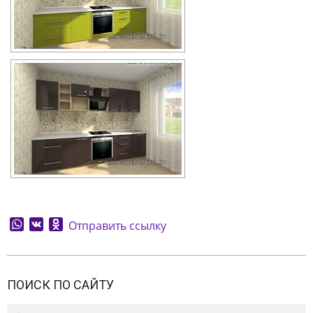
WhatsApp
VK
Odnoklassniki
Отправить ссылку
2026-
08-
ПОИСК ПО САЙТУ
09
Search