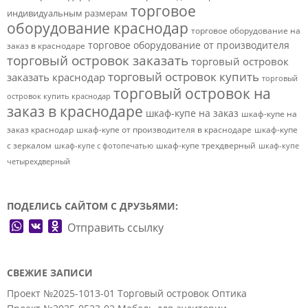
торговое
индивидуальным размерам
оборудование краснодар
торговое оборудование на
торговое оборудование от производителя
заказ в краснодаре
торговый островок заказать
торговый островок
торговый островок купить
заказать краснодар
торговый
торговый островок на
островок купить краснодар
заказ в краснодаре
шкаф-купе на заказ
шкаф-купе на
заказ краснодар
шкаф-купе от производителя в краснодаре
шкаф-купе
с зеркалом
шкаф-купе трехдверный
шкаф-купе с фотопечатью
шкаф-купе
четырехдверный
ПОДЕЛИСЬ САЙТОМ С ДРУЗЬЯМИ:
WhatsApp
VK
Odnoklassniki
Отправить ссылку
СВЕЖИЕ ЗАПИСИ
Проект №2025-1013-01 Торговый островок Оптика