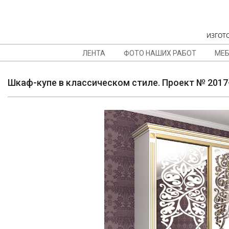
Skip
to
content
ИЗГОТО
NAVIGATION
ЛЕНТА
ФОТО НАШИХ РАБОТ
МЕБ
MENU
Шкаф-купе в классическом стиле. Проект № 2017
Ш
К
А
Ф
-
К
У