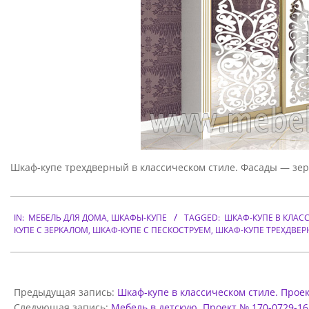
П
Е
В
К
Л
А
С
Шкаф-купе трехдверный в классическом стиле. Фасады — зерк
С
И
2017-
Ч
06-
IN:
МЕБЕЛЬ ДЛЯ ДОМА
,
ШКАФЫ-КУПЕ
TAGGED:
ШКАФ-КУПЕ В КЛАС
КУПЕ С ЗЕРКАЛОМ
,
ШКАФ-КУПЕ С ПЕСКОСТРУЕМ
,
ШКАФ-КУПЕ ТРЕХДВЕ
12
Е
С
К
Предыдущая запись:
Шкаф-купе в классическом стиле. Проек
О
Следующая запись:
Мебель в детскую. Проект № 170-0729-16