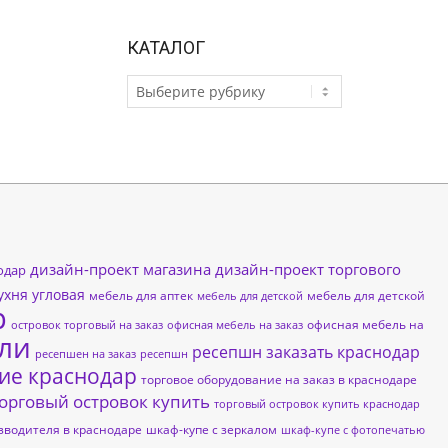
КАТАЛОГ
КАТАЛОГ
дизайн-проект магазина
дизайн-проект торгового
одар
ухня угловая
мебель для аптек
мебель для детской
мебель для детской
р
офисная мебель на
островок торговый на заказ
офисная мебель на заказ
ли
ресепшн заказать краснодар
ресепшен на заказ
ресепшн
ие краснодар
торговое оборудование на заказ в краснодаре
орговый островок купить
торговый островок купить краснодар
зводителя в краснодаре
шкаф-купе с зеркалом
шкаф-купе с фотопечатью