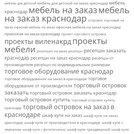
мебель
мебель для детской на заказ краснодар
мебель для детской
мебель на заказ
мебель
краснодар
на заказ краснодар
островок торговый на
офисная мебель на заказ краснодар
заказ
офисная мебель на заказ
прихожая на заказ краснодар
проект торгового островка
проекты
проекты виленакрд
мебели
ресепшн заказать
ресепшен на заказ
ресепшн
краснодар
ресепшн на заказ краснодар
ресепшн от
производителя
ресепшн по индивидуальным размерам
торговое оборудование краснодар
торговое
торговое оборудование на заказ в краснодаре
торговый островок
оборудование от производителя
заказать
торговый островок заказать краснодар
торговый островок купить
торговый островок купить
торговый островок на заказ в
краснодар
краснодаре
шкаф-купе на заказ
шкаф-купе на заказ
краснодар
шкаф-купе от производителя в краснодаре
шкаф-купе с
зеркалом
шкаф-купе трехдверный
шкаф-купе с фотопечатью
шкаф-купе