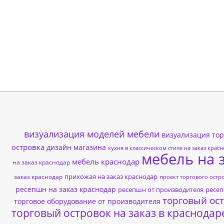
2
0
1
7
-
0
6
1
визуализация моделей мебели
визуализация тор
0
островка
дизайн магазина
кухня в классическом стиле на заказ крас
мебель на 
-
мебель краснодар
на заказ краснодар
0
прихожая на заказ краснодар
заказ краснодар
проект торгового остр
1
ресепшн на заказ краснодар
ресепшн от производителя
ресе
торговый ост
торговое оборудование от производителя
торговый островок на заказ в краснодар