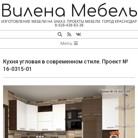
Skip
Вилена Мебель
to
content
ИЗГОТОВЛЕНИЕ МЕБЕЛИ НА ЗАКАЗ. ПРОЕКТЫ МЕБЕЛИ. ГОРОД КРАСНОДАР
8-928-438-83-38
Search
NAVIGATION
Menu
MENU
Кухня угловая в современном стиле. Проект №
16-0315-01
К
У
Х
Н
Я