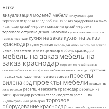
МЕТКИ
визуализация моделей мебели
визуализация
торгового островка
гардеробная на заказ
гардеробная на заказ
дизайн-проект магазина
дизайн-проект
Краснодар
торгового островка
дизайн магазина
кухня в классическом стиле
кухня на заказ
кухня на заказ
на заказ краснодар
краснодар
кухня угловая
мебель для аптек
мебель для детской
мебель краснодар
мебель для детской на заказ краснодар
мебель на заказ
мебель на
заказ краснодар
островок торговый на заказ
прихожая
офисная мебель на заказ краснодар
офисная мебель на заказ
проекты
на заказ краснодар
проект торгового островка
проекты мебели
виленакрд
ресепшен на
ресепшн заказать краснодар
ресепшн на
заказ
ресепшн
заказ краснодар
ресепшн от производителя
ресепшн по
торговое
индивидуальным размерам
оборудование краснодар
торговое оборудование на