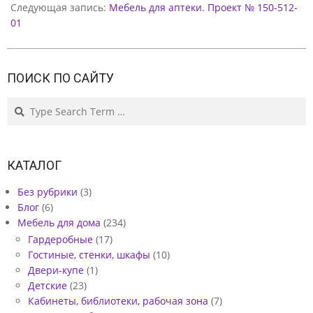
Следующая запись:
Мебель для аптеки. Проект № 150-512-
Е
01
Н
Н
ПОИСК ПО САЙТУ
О
М
Search
С
Т
КАТАЛОГ
И
Без рубрики
(3)
Л
Блог
(6)
Е
Мебель для дома
(234)
.
Гардеробные
(17)
Гостиные, стенки, шкафы
(10)
П
Двери-купе
(1)
Р
Детские
(23)
Кабинеты, библиотеки, рабочая зона
(7)
О