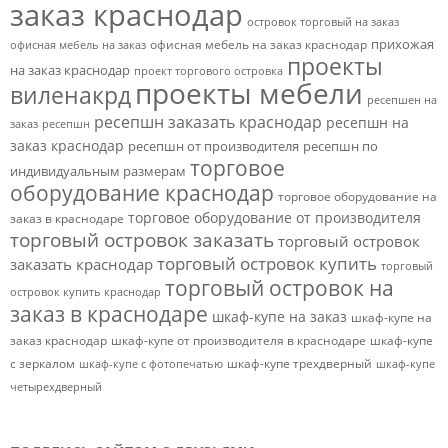
заказ краснодар
островок торговый на заказ
прихожая
офисная мебель на заказ краснодар
офисная мебель на заказ
проекты
на заказ краснодар
проект торгового островка
проекты мебели
виленакрд
ресепшен на
ресепшн заказать краснодар
ресепшн на
заказ
ресепшн
заказ краснодар
ресепшн от производителя
ресепшн по
торговое
индивидуальным размерам
оборудование краснодар
торговое оборудование на
торговое оборудование от производителя
заказ в краснодаре
торговый островок заказать
торговый островок
торговый островок купить
заказать краснодар
торговый
торговый островок на
островок купить краснодар
заказ в краснодаре
шкаф-купе на заказ
шкаф-купе на
заказ краснодар
шкаф-купе от производителя в краснодаре
шкаф-купе
с зеркалом
шкаф-купе трехдверный
шкаф-купе с фотопечатью
шкаф-купе
четырехдверный