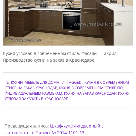
У
Г
Л
О
В
Кухня угловая в современном стиле. Фасады — акрил.
А
Производство кухни на заказ в Краснодаре.
Я
В
2017-
02-
IN:
КУХНИ
,
МЕБЕЛЬ ДЛЯ ДОМА
TAGGED:
КУХНЯ В СОВРЕМЕННОМ
С
СТИЛЕ НА ЗАКАЗ КРАСНОДАР
,
КУХНЯ В СОВРЕМЕННОМ СТИЛЕ ПО
12
О
ИНДИВИДУАЛЬНЫМ РАЗМЕРАМ
,
КУХНЯ НА ЗАКАЗ КРАСНОДАР
,
КУХНЯ
УГЛОВАЯ ЗАКАЗАТЬ В КРАСНОДАРЕ
В
Р
Е
Предыдущая запись:
Шкаф-купе 4-х дверный с
М
фотопечатью. Проект № 2014-1101-13