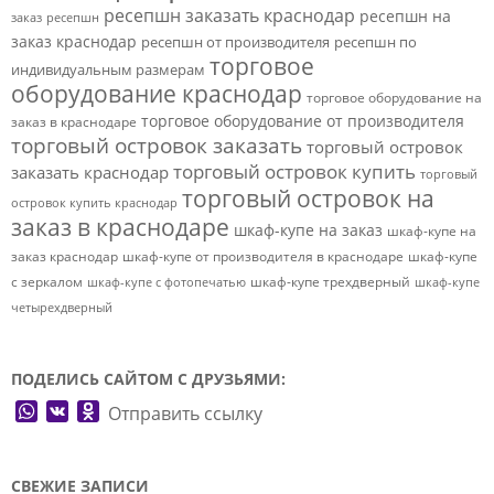
ресепшн заказать краснодар
ресепшн на
заказ
ресепшн
заказ краснодар
ресепшн от производителя
ресепшн по
торговое
индивидуальным размерам
оборудование краснодар
торговое оборудование на
торговое оборудование от производителя
заказ в краснодаре
торговый островок заказать
торговый островок
торговый островок купить
заказать краснодар
торговый
торговый островок на
островок купить краснодар
заказ в краснодаре
шкаф-купе на заказ
шкаф-купе на
заказ краснодар
шкаф-купе от производителя в краснодаре
шкаф-купе
с зеркалом
шкаф-купе трехдверный
шкаф-купе с фотопечатью
шкаф-купе
четырехдверный
ПОДЕЛИСЬ САЙТОМ С ДРУЗЬЯМИ:
WhatsApp
VK
Odnoklassniki
Отправить ссылку
СВЕЖИЕ ЗАПИСИ