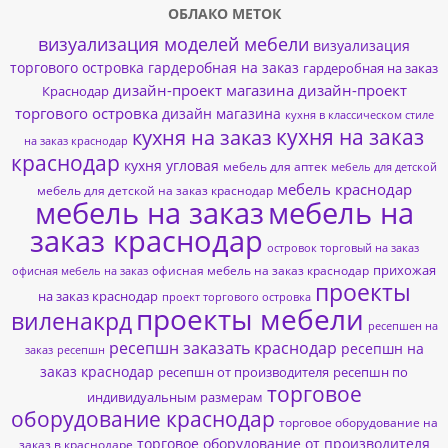
ОБЛАКО МЕТОК
визуализация моделей мебели
визуализация
торгового островка
гардеробная на заказ
гардеробная на заказ
дизайн-проект магазина
дизайн-проект
Краснодар
торгового островка
дизайн магазина
кухня в классическом стиле
кухня на заказ
кухня на заказ
на заказ краснодар
краснодар
кухня угловая
мебель для аптек
мебель для детской
мебель краснодар
мебель для детской на заказ краснодар
мебель на заказ
мебель на
заказ краснодар
островок торговый на заказ
прихожая
офисная мебель на заказ краснодар
офисная мебель на заказ
проекты
на заказ краснодар
проект торгового островка
проекты мебели
виленакрд
ресепшен на
ресепшн заказать краснодар
ресепшн на
заказ
ресепшн
заказ краснодар
ресепшн от производителя
ресепшн по
торговое
индивидуальным размерам
оборудование краснодар
торговое оборудование на
торговое оборудование от производителя
заказ в краснодаре