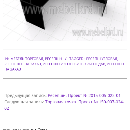
-
0
0
7
-
0
2015-
2
07-
IN:
МЕБЕЛЬ ТОРГОВАЯ
,
РЕСЕПШН
TAGGED:
РЕСЕПШ УГЛОВАЯ
,
0
РЕСЕПШЕН НА ЗАКАЗ
,
РЕСЕПШН ИЗГОТОВИТЬ КРАСНОДАР
,
РЕСЕПШН
20
НА ЗАКАЗ
-
0
1
Предыдущая запись:
Ресепшн. Проект № 2015-005-022-01
Следующая запись:
Торговая точка. Проект № 150-007-024-
02