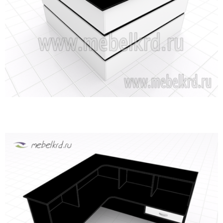
Ш
Н
.
П
Р
О
Е
К
Т
№
2
0
1
5