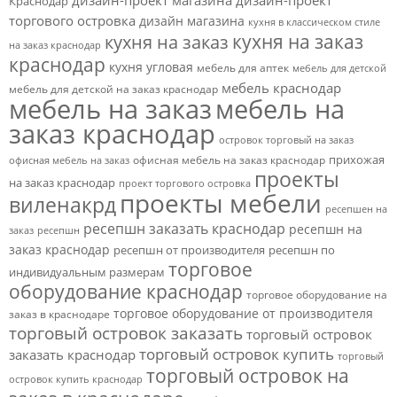
Краснодар
торгового островка
дизайн магазина
кухня в классическом стиле
кухня на заказ
кухня на заказ
на заказ краснодар
краснодар
кухня угловая
мебель для аптек
мебель для детской
мебель краснодар
мебель для детской на заказ краснодар
мебель на заказ
мебель на
заказ краснодар
островок торговый на заказ
прихожая
офисная мебель на заказ краснодар
офисная мебель на заказ
проекты
на заказ краснодар
проект торгового островка
проекты мебели
виленакрд
ресепшен на
ресепшн заказать краснодар
ресепшн на
заказ
ресепшн
заказ краснодар
ресепшн от производителя
ресепшн по
торговое
индивидуальным размерам
оборудование краснодар
торговое оборудование на
торговое оборудование от производителя
заказ в краснодаре
торговый островок заказать
торговый островок
торговый островок купить
заказать краснодар
торговый
торговый островок на
островок купить краснодар