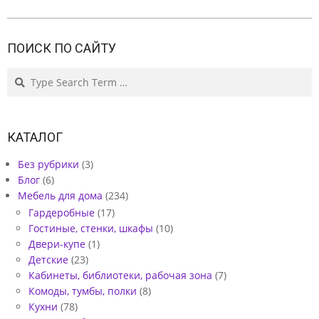
Е
С
ПОИСК ПО САЙТУ
Е
Search
П
Ш
Н
КАТАЛОГ
.
Без рубрики
(3)
П
Блог
(6)
Мебель для дома
(234)
Р
Гардеробные
(17)
О
Гостиные, стенки, шкафы
(10)
Е
Двери-купе
(1)
Детские
(23)
К
Кабинеты, библиотеки, рабочая зона
(7)
Т
Комоды, тумбы, полки
(8)
Кухни
(78)
№