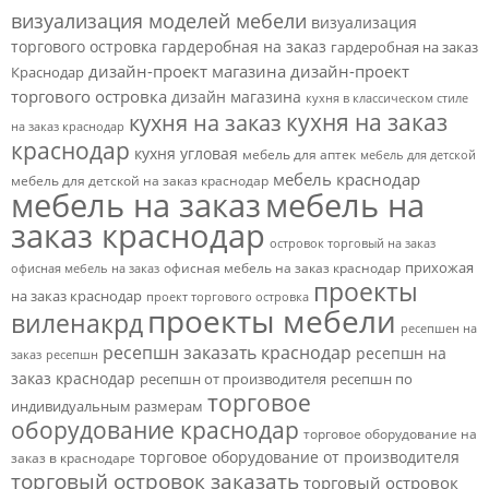
визуализация моделей мебели
визуализация
торгового островка
гардеробная на заказ
гардеробная на заказ
дизайн-проект магазина
дизайн-проект
Краснодар
торгового островка
дизайн магазина
кухня в классическом стиле
кухня на заказ
кухня на заказ
на заказ краснодар
краснодар
кухня угловая
мебель для аптек
мебель для детской
мебель краснодар
мебель для детской на заказ краснодар
мебель на заказ
мебель на
заказ краснодар
островок торговый на заказ
прихожая
офисная мебель на заказ краснодар
офисная мебель на заказ
проекты
на заказ краснодар
проект торгового островка
проекты мебели
виленакрд
ресепшен на
ресепшн заказать краснодар
ресепшн на
заказ
ресепшн
заказ краснодар
ресепшн от производителя
ресепшн по
торговое
индивидуальным размерам
оборудование краснодар
торговое оборудование на
торговое оборудование от производителя
заказ в краснодаре
торговый островок заказать
торговый островок