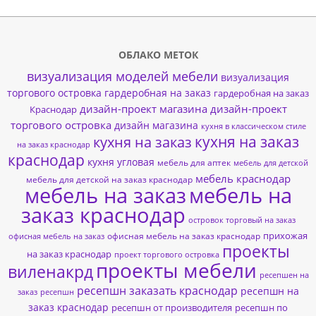
ОБЛАКО МЕТОК
визуализация моделей мебели
визуализация
торгового островка
гардеробная на заказ
гардеробная на заказ
дизайн-проект магазина
дизайн-проект
Краснодар
торгового островка
дизайн магазина
кухня в классическом стиле
кухня на заказ
кухня на заказ
на заказ краснодар
краснодар
кухня угловая
мебель для аптек
мебель для детской
мебель краснодар
мебель для детской на заказ краснодар
мебель на заказ
мебель на
заказ краснодар
островок торговый на заказ
прихожая
офисная мебель на заказ краснодар
офисная мебель на заказ
проекты
на заказ краснодар
проект торгового островка
проекты мебели
виленакрд
ресепшен на
ресепшн заказать краснодар
ресепшн на
заказ
ресепшн
заказ краснодар
ресепшн от производителя
ресепшн по