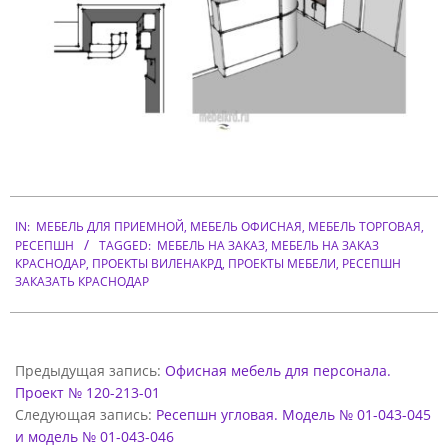
А
Я
М
Е
Б
Е
2014-
Л
IN:
МЕБЕЛЬ ДЛЯ ПРИЕМНОЙ
,
МЕБЕЛЬ ОФИСНАЯ
,
МЕБЕЛЬ ТОРГОВАЯ
,
01-
Ь
РЕСЕПШН
TAGGED:
МЕБЕЛЬ НА ЗАКАЗ
,
МЕБЕЛЬ НА ЗАКАЗ
13
КРАСНОДАР
,
ПРОЕКТЫ ВИЛЕНАКРД
,
ПРОЕКТЫ МЕБЕЛИ
,
РЕСЕПШН
.
ЗАКАЗАТЬ КРАСНОДАР
З
О
Предыдущая запись:
Офисная мебель для персонала.
Н
Проект № 120-213-01
А
Следующая запись:
Ресепшн угловая. Модель № 01-043-045
Р
и модель № 01-043-046