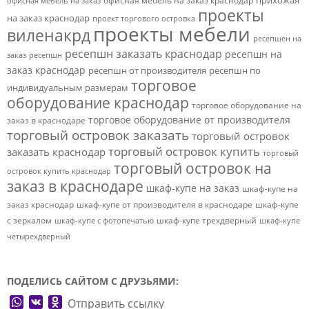
прихожая
офисная мебель на заказ краснодар
офисная мебель на заказ
проекты
на заказ краснодар
проект торгового островка
проекты мебели
виленакрд
ресепшен на
ресепшн заказать краснодар
ресепшн на
заказ
ресепшн
заказ краснодар
ресепшн от производителя
ресепшн по
торговое
индивидуальным размерам
оборудование краснодар
торговое оборудование на
торговое оборудование от производителя
заказ в краснодаре
торговый островок заказать
торговый островок
торговый островок купить
заказать краснодар
торговый
торговый островок на
островок купить краснодар
заказ в краснодаре
шкаф-купе на заказ
шкаф-купе на
заказ краснодар
шкаф-купе от производителя в краснодаре
шкаф-купе
с зеркалом
шкаф-купе трехдверный
шкаф-купе с фотопечатью
шкаф-купе
четырехдверный
ПОДЕЛИСЬ САЙТОМ С ДРУЗЬЯМИ:
WhatsApp
VK
Odnoklassniki
Отправить ссылку