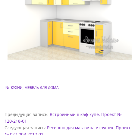
Ь
К
А
Я
К
У
Х
Н
Я
2012-
У
IN:
КУХНИ
,
МЕБЕЛЬ ДЛЯ ДОМА
02-
25
Г
Л
Предыдущая запись:
Встроенный шкаф-купе. Проект №
О
120-218-01
В
Следующая запись:
Ресепшн для магазина игрушек. Проект
№ 027-008-2012-01