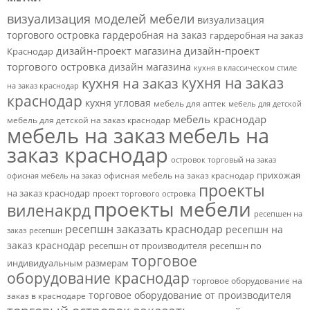
визуализация моделей мебели
визуализация
торгового островка
гардеробная на заказ
гардеробная на заказ
дизайн-проект магазина
дизайн-проект
Краснодар
торгового островка
дизайн магазина
кухня в классическом стиле
кухня на заказ
кухня на заказ
на заказ краснодар
краснодар
кухня угловая
мебель для аптек
мебель для детской
мебель краснодар
мебель для детской на заказ краснодар
мебель на заказ
мебель на
заказ краснодар
островок торговый на заказ
прихожая
офисная мебель на заказ краснодар
офисная мебель на заказ
проекты
на заказ краснодар
проект торгового островка
проекты мебели
виленакрд
ресепшен на
ресепшн заказать краснодар
ресепшн на
заказ
ресепшн
заказ краснодар
ресепшн от производителя
ресепшн по
торговое
индивидуальным размерам
оборудование краснодар
торговое оборудование на
торговое оборудование от производителя
заказ в краснодаре