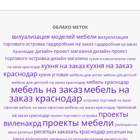
ОБЛАКО МЕТОК
визуализация моделей мебели
визуализация
торгового островка
гардеробная на заказ
гардеробная на заказ
дизайн-проект магазина
дизайн-проект
Краснодар
торгового островка
дизайн магазина
кухня в классическом стиле
кухня на заказ
кухня на заказ
на заказ краснодар
краснодар
кухня угловая
мебель для аптек
мебель для детской
мебель краснодар
мебель для детской на заказ краснодар
мебель на заказ
мебель на
заказ краснодар
островок торговый на заказ
прихожая
офисная мебель на заказ краснодар
офисная мебель на заказ
проекты
на заказ краснодар
проект торгового островка
проекты мебели
виленакрд
ресепшен на
ресепшн заказать краснодар
ресепшн на
заказ
ресепшн
заказ краснодар
ресепшн от производителя
ресепшн по