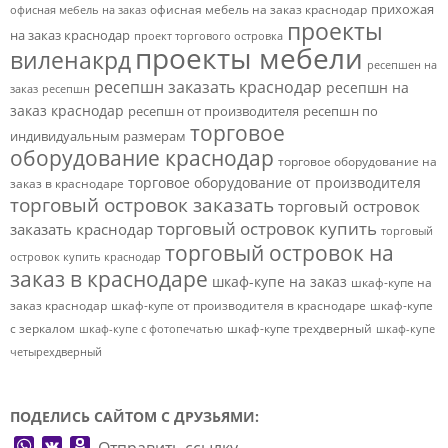
прихожая
офисная мебель на заказ краснодар
офисная мебель на заказ
проекты
на заказ краснодар
проект торгового островка
проекты мебели
виленакрд
ресепшен на
ресепшн заказать краснодар
ресепшн на
заказ
ресепшн
заказ краснодар
ресепшн от производителя
ресепшн по
торговое
индивидуальным размерам
оборудование краснодар
торговое оборудование на
торговое оборудование от производителя
заказ в краснодаре
торговый островок заказать
торговый островок
торговый островок купить
заказать краснодар
торговый
торговый островок на
островок купить краснодар
заказ в краснодаре
шкаф-купе на заказ
шкаф-купе на
заказ краснодар
шкаф-купе от производителя в краснодаре
шкаф-купе
с зеркалом
шкаф-купе трехдверный
шкаф-купе с фотопечатью
шкаф-купе
четырехдверный
ПОДЕЛИСЬ САЙТОМ С ДРУЗЬЯМИ:
WhatsApp
VK
Odnoklassniki