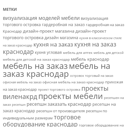
МЕТКИ
визуализация моделей мебели
визуализация
торгового островка
гардеробная на заказ
гардеробная на заказ
дизайн-проект магазина
дизайн-проект
Краснодар
торгового островка
дизайн магазина
кухня в классическом стиле
кухня на заказ
кухня на заказ
на заказ краснодар
краснодар
кухня угловая
мебель для аптек
мебель для детской
мебель краснодар
мебель для детской на заказ краснодар
мебель на заказ
мебель на
заказ краснодар
островок торговый на заказ
прихожая
офисная мебель на заказ краснодар
офисная мебель на заказ
проекты
на заказ краснодар
проект торгового островка
проекты мебели
виленакрд
ресепшен на
ресепшн заказать краснодар
ресепшн на
заказ
ресепшн
заказ краснодар
ресепшн от производителя
ресепшн по
торговое
индивидуальным размерам
оборудование краснодар
торговое оборудование на