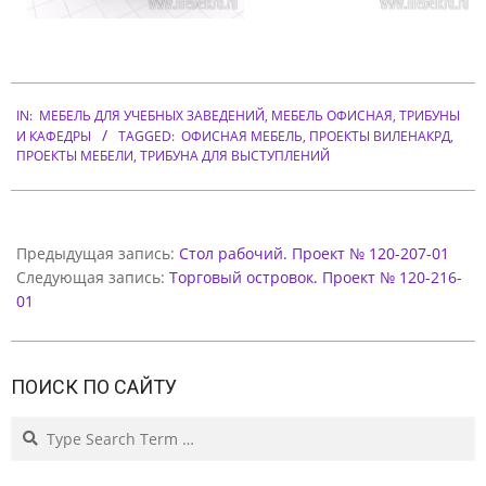
Н
А
.
2012-
П
IN:
МЕБЕЛЬ ДЛЯ УЧЕБНЫХ ЗАВЕДЕНИЙ
,
МЕБЕЛЬ ОФИСНАЯ
,
ТРИБУНЫ
02-
Р
И КАФЕДРЫ
TAGGED:
ОФИСНАЯ МЕБЕЛЬ
,
ПРОЕКТЫ ВИЛЕНАКРД
,
07
ПРОЕКТЫ МЕБЕЛИ
,
ТРИБУНА ДЛЯ ВЫСТУПЛЕНИЙ
О
Е
К
Предыдущая запись:
Стол рабочий. Проект № 120-207-01
Т
Следующая запись:
Торговый островок. Проект № 120-216-
01
№
1
2
ПОИСК ПО САЙТУ
0
Search
-