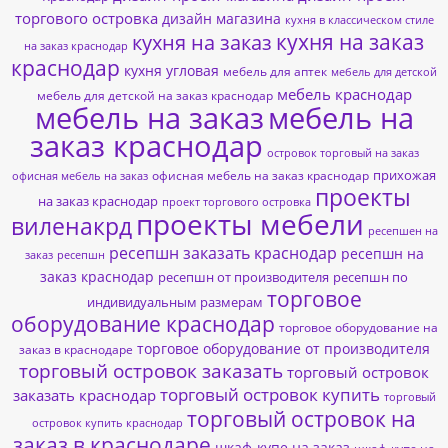
торгового островка
дизайн магазина
кухня в классическом стиле
кухня на заказ
кухня на заказ
на заказ краснодар
краснодар
кухня угловая
мебель для аптек
мебель для детской
мебель краснодар
мебель для детской на заказ краснодар
мебель на заказ
мебель на
заказ краснодар
островок торговый на заказ
прихожая
офисная мебель на заказ краснодар
офисная мебель на заказ
проекты
на заказ краснодар
проект торгового островка
проекты мебели
виленакрд
ресепшен на
ресепшн заказать краснодар
ресепшн на
заказ
ресепшн
заказ краснодар
ресепшн от производителя
ресепшн по
торговое
индивидуальным размерам
оборудование краснодар
торговое оборудование на
торговое оборудование от производителя
заказ в краснодаре
торговый островок заказать
торговый островок
торговый островок купить
заказать краснодар
торговый
торговый островок на
островок купить краснодар
заказ в краснодаре
шкаф-купе на заказ