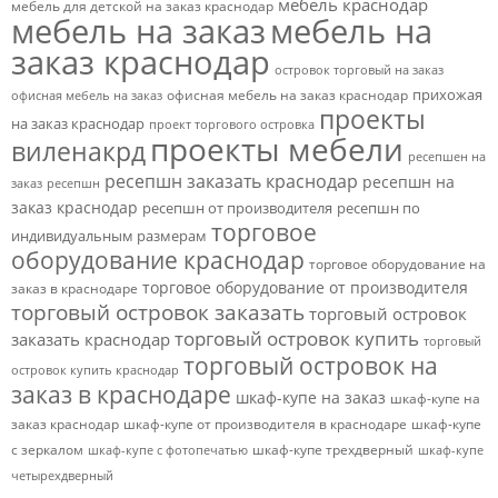
мебель краснодар
мебель для детской на заказ краснодар
мебель на заказ
мебель на
заказ краснодар
островок торговый на заказ
прихожая
офисная мебель на заказ краснодар
офисная мебель на заказ
проекты
на заказ краснодар
проект торгового островка
проекты мебели
виленакрд
ресепшен на
ресепшн заказать краснодар
ресепшн на
заказ
ресепшн
заказ краснодар
ресепшн от производителя
ресепшн по
торговое
индивидуальным размерам
оборудование краснодар
торговое оборудование на
торговое оборудование от производителя
заказ в краснодаре
торговый островок заказать
торговый островок
торговый островок купить
заказать краснодар
торговый
торговый островок на
островок купить краснодар
заказ в краснодаре
шкаф-купе на заказ
шкаф-купе на
заказ краснодар
шкаф-купе от производителя в краснодаре
шкаф-купе
с зеркалом
шкаф-купе трехдверный
шкаф-купе с фотопечатью
шкаф-купе
четырехдверный