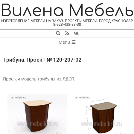
Skip
Вилена Мебель
to
content
ИЗГОТОВЛЕНИЕ МЕБЕЛИ НА ЗАКАЗ. ПРОЕКТЫ МЕБЕЛИ. ГОРОД КРАСНОДАР
8-928-438-83-38
Search
NAVIGATION
Menu
MENU
Трибуна. Проект № 120-207-02
Простая модель трибуны из ЛДСП.
Т
Р
И
Б
У